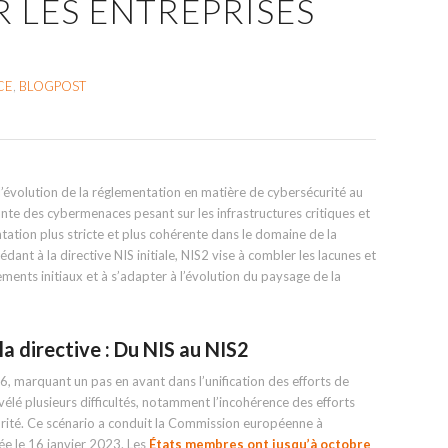
R LES ENTREPRISES
CE
,
BLOGPOST
’évolution de la réglementation en matière de cybersécurité au
nte des cybermenaces pesant sur les infrastructures critiques et
ntation plus stricte et plus cohérente dans le domaine de la
ant à la directive NIS initiale, NIS2 vise à combler les lacunes et
ements initiaux et à s’adapter à l’évolution du paysage de la
la directive : Du NIS au NIS2
6, marquant un pas en avant dans l’unification des efforts de
vélé plusieurs difficultés, notamment l’incohérence des efforts
rité. Ce scénario a conduit la Commission européenne à
tée le 16 janvier 2023. Les
États membres ont jusqu’à octobre