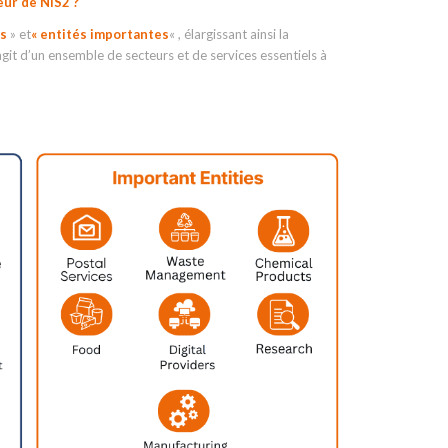
eur de NIS2 ?
es
» et
« entités importantes
« , élargissant ainsi la
’agit d’un ensemble de secteurs et de services essentiels à