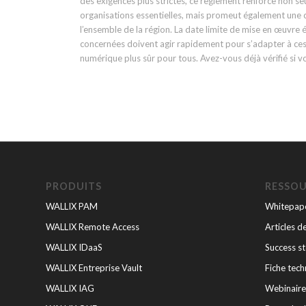
des exigences plus strictes, ce règlement renforce non se
organisations essentielles, mais promeut également une cu
l’ensemble de la région. La date limite de mise en œuvre 
concernées doivent agir rapidement pour s’adapter à ces
numérique plus sûr pour tous. Avez-vous déjà vérifié si v
PRODUITS
RESSO
WALLIX PAM
Whitepape
WALLIX Remote Access
Articles d
WALLIX IDaaS
Success st
WALLIX Entreprise Vault
Fiche tech
WALLIX IAG
Webinaire