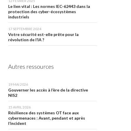
12 FÉVRIER 2025
Le lien vital : Les normes IEC-62443 dans la
protection des cyber-écosystèmes
industriels
17 SEPTEMBRE 2024
Votre sécurité est-elle prête pour la
révolution de l’IA ?
Autres ressources
19 MAI 2026
Gouverner les accès à l’ère de la directive
NIS2
15 AVRIL 2026
Résilience des systèmes OT face aux
cybermenaces : Avant, pendant et après
l’incident