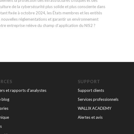
ulement la protection des infrastructures critiques et des
lture de la cybersécurité plus solide et plus consciente dans
étant fixée à octobre 2024, les États membres et les entités
 nouvelles réglementations et garantir un environnement
otre entreprise relève du champ d’application du NIS2 ?
URCES
SUPPORT
rs et rapports d’analystes
Support clients
e blog
Services professionnels
ories
WALLIX ACADEMY
nique
Alertes et avis
s