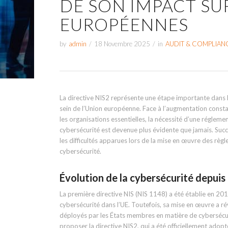
DE SON IMPACT SU
EUROPÉENNES
by
admin
/
18 Novembre 2025
/
in
AUDIT & COMPLIAN
La directive NIS2 représente une étape importante dans l
sein de l’Union européenne. Face à l’augmentation consta
les organisations essentielles, la nécessité d’une régleme
cybersécurité est devenue plus évidente que jamais. Succéd
les difficultés apparues lors de la mise en œuvre des règl
cybersécurité.
Évolution de la cybersécurité depuis 
La première directive NIS (NIS 1148) a été établie en 201
cybersécurité dans l’UE. Toutefois, sa mise en œuvre a ré
déployés par les États membres en matière de cybersécu
proposer la directive NIS2, qui a été officiellement adop