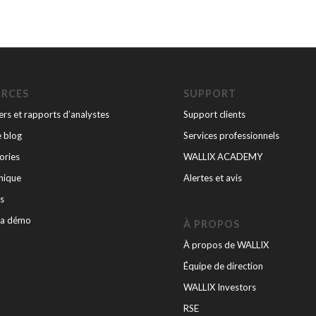
URCES
SUPPORT
rs et rapports d’analystes
Support clients
e blog
Services professionnels
ories
WALLIX ACADEMY
nique
Alertes et avis
s
la démo
À PROPOS
À propos de WALLIX
Équipe de direction
WALLIX Investors
RSE