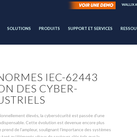
WALLIX 
SOLUTIONS
PRODUITS
SUPPORT ET SERVICES
RESSOU
S NORMES IEC-62443
ON DES CYBER-
USTRIELS
tionnellement élevés, la cybersécurité est passée d’une
ndispensable. Cette évolution est devenue encore plus
prend de l’ampleur, soulignant l’importance des systèmes
n tant qu’éléments vitaux de secteurs clés tels que la