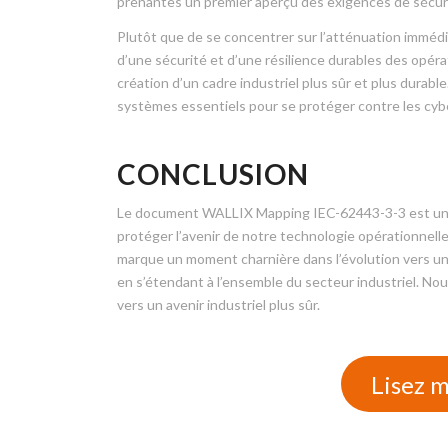
prenantes un premier aperçu des exigences de sécur
Plutôt que de se concentrer sur l’atténuation imméd
d’une sécurité et d’une résilience durables des opérat
création d’un cadre industriel plus sûr et plus durable
systèmes essentiels pour se protéger contre les cybe
CONCLUSION
Le document WALLIX Mapping IEC-62443-3-3 est un ap
protéger l’avenir de notre technologie opérationnelle e
marque un moment charnière dans l’évolution vers u
en s’étendant à l’ensemble du secteur industriel. Nous
vers un avenir industriel plus sûr.
Lisez 