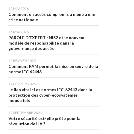
15 MAI 2026
Comment un accès compromis à mené à une
crise nationale
15 MAI 2026
PAROLE D’EXPERT : NIS2 et le nouveau
modèle de responsabilité dans la
gouvernance des accès
12 FÉVRIER 2025
Comment PAM permet la mise en œuvre de la
norme IEC 62443
12 FÉVRIER 2025
Le lien vital : Les normes IEC-62443 dans la
protection des cyber-écosystèmes
industriels
17 SEPTEMBRE 2024
Votre sécurité est-elle prête pour la
révolution de l’IA ?