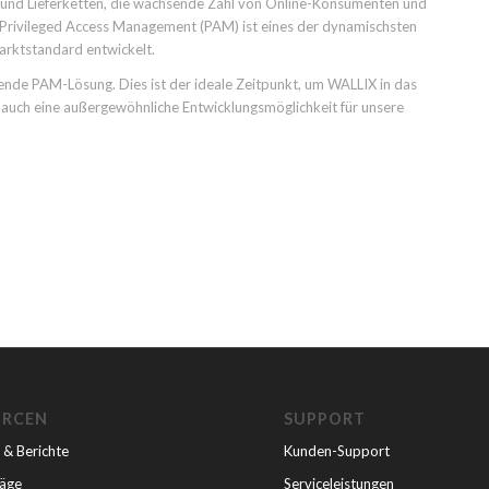
und Lieferketten, die wachsende Zahl von Online-Konsumenten und
t. Privileged Access Management (PAM) ist eines der dynamischsten
arktstandard entwickelt.
rende PAM-Lösung. Dies ist der ideale Zeitpunkt, um WALLIX in das
auch eine außergewöhnliche Entwicklungsmöglichkeit für unsere
URCEN
SUPPORT
 & Berichte
Kunden-Support
räge
Serviceleistungen