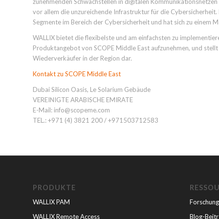
zunehmenden Schwachstellen in digitalen Kommunikationsnetzen 
vor allem die unzureichende Infrastruktur für die Cybersicherhei
Segmente im Bereich der Cybersicherheit und hat sich zu einem M
WALLIX bietet die flexibelste und am einfachsten zu implementie
Produktangebot von SCOPE Middle East aufzunehmen, und stellt 
Wiederverkäufer in der Region dar.
Kontakt zu SCOPE Middle East
Dubai Silicon Oasis, Le Solarium Gebäude
VEREINIGTE ARABISCHE EMIRATE
E-Mail: info@scopeme.com
TEL.: +971 (4) 3821 200 / +971503712583
PRODUKTE
RESSO
WALLIX PAM
Forschung
WALLIX Remote Access
Blog-Beit