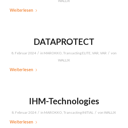
WALLIX
Weiterlesen
DATAPROTECT
/
/
8. Februar 2024
in
MAROKKO
,
Transacting ELITE
,
VAR
,
VAR
von
WALLIX
Weiterlesen
IHM-Technologies
/
/
8. Februar 2024
in
MAROKKO
,
Transacting INITIAL
von
WALLIX
Weiterlesen