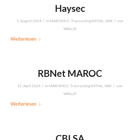
Haysec
/
/
1. August 2024
in
MAROKKO
,
Transacting INITIAL
,
VAR
von
WALLIX
Weiterlesen
RBNet MAROC
/
/
15. April 2024
in
MAROKKO
,
Transacting INITIAL
,
VAR
von
WALLIX
Weiterlesen
CBI SA