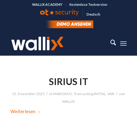
WALLIX ACADEMY
Kostenlose Testversion
Deutsch
SIRIUS IT
/
/
15. Dezember 2025
in
MAROKKO
,
Transacting INITIAL
,
VAR
von
WALLIX
Weiterlesen