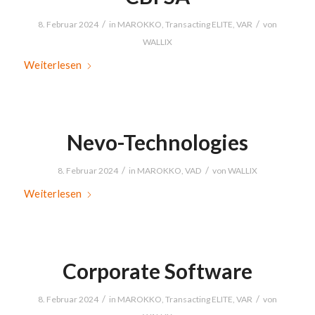
/
/
8. Februar 2024
in
MAROKKO
,
Transacting ELITE
,
VAR
von
WALLIX
Weiterlesen
Nevo-Technologies
/
/
8. Februar 2024
in
MAROKKO
,
VAD
von
WALLIX
Weiterlesen
Corporate Software
/
/
8. Februar 2024
in
MAROKKO
,
Transacting ELITE
,
VAR
von