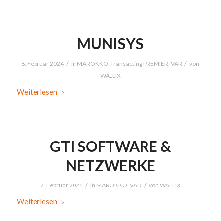
MUNISYS
/
/
8. Februar 2024
in
MAROKKO
,
Transacting PREMIER
,
VAR
von
WALLIX
Weiterlesen
GTI SOFTWARE &
NETZWERKE
/
/
7. Februar 2024
in
MAROKKO
,
VAD
von
WALLIX
Weiterlesen