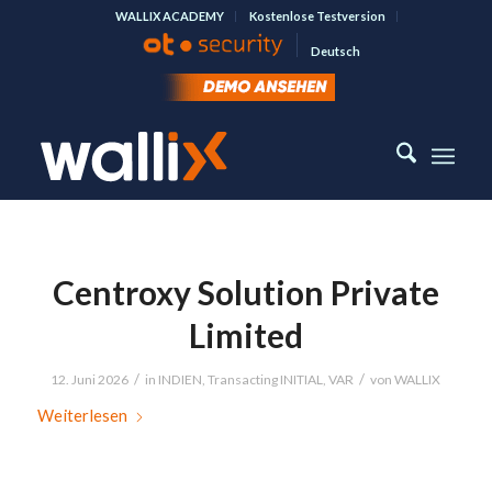
WALLIX ACADEMY
Kostenlose Testversion
Deutsch
Centroxy Solution Private
Limited
/
/
12. Juni 2026
in
INDIEN
,
Transacting INITIAL
,
VAR
von
WALLIX
Weiterlesen