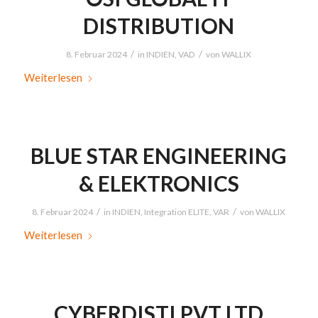
DISTRIBUTION
/
/
8. Februar 2024
in
INDIEN
,
VAD
von
WALLIX
Weiterlesen
BLUE STAR ENGINEERING
& ELEKTRONICS
/
/
8. Februar 2024
in
INDIEN
,
Integration ELITE
,
VAR
von
WALLIX
Weiterlesen
CYBERDISTI PVT LTD