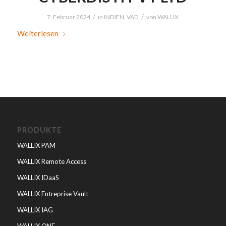
/
/
7. Februar 2024
in
INDIEN
,
VAD
von
WALLIX
Weiterlesen
PRODUKTE
WALLIX PAM
WALLIX Remote Access
WALLIX IDaaS
WALLIX Entreprise Vault
WALLIX IAG
WALLIX ONE