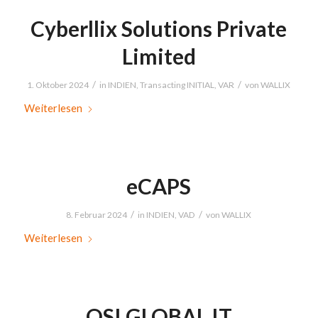
Cyberllix Solutions Private
Limited
/
/
1. Oktober 2024
in
INDIEN
,
Transacting INITIAL
,
VAR
von
WALLIX
Weiterlesen
eCAPS
/
/
8. Februar 2024
in
INDIEN
,
VAD
von
WALLIX
Weiterlesen
OSI GLOBAL IT