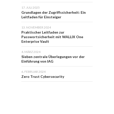
17. JULI 2025
Grundlagen der Zugriffssicherheit: Ein
Leitfaden für Einsteiger
13. NOVEMBER 2024
Praktischer Leitfaden zur
Passwortsicherheit mit WALLIX One
Enterprise Vault
4. MÄRZ 2024
Sieben zentrale Überlegungen vor der
Einführung von IAG
6. FEBRUAR 2024
Zero Trust Cybersecurity