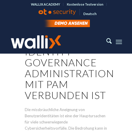
WALLIX ACADEMY
Kostenlose Testversion
Deutsch
IGA UND PAM:
WIE DIE
IDENTITY
GOVERNANCE
ADMINISTRATION
MIT PAM
VERBUNDEN IST
Die missbräuchliche Aneignung von
Benutzeridentitäten ist eine der Hauptursachen
für viele schwerwiegende
Cybersicherheitsvorfälle. Die Bedrohung kann in