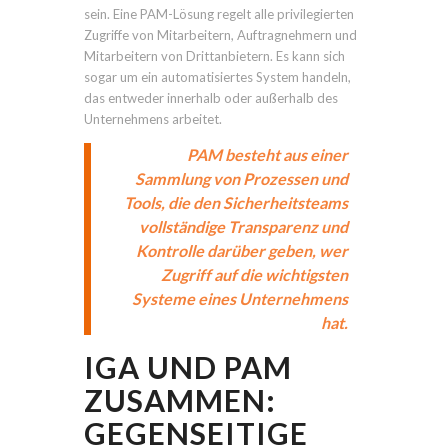
sein. Eine PAM-Lösung regelt alle privilegierten
Zugriffe von Mitarbeitern, Auftragnehmern und
Mitarbeitern von Drittanbietern. Es kann sich
sogar um ein automatisiertes System handeln,
das entweder innerhalb oder außerhalb des
Unternehmens arbeitet.
PAM besteht aus einer
Sammlung von Prozessen und
Tools, die den Sicherheitsteams
vollständige Transparenz und
Kontrolle darüber geben, wer
Zugriff auf die wichtigsten
Systeme eines Unternehmens
hat.
IGA UND PAM
ZUSAMMEN:
GEGENSEITIGE