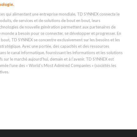
ologie.
exes qui alimentent une entreprise mondiale, TD SYNNEX connecte le
oduits, de services et de solutions de bout en bout, leurs
echnologies de nouvelle génération permettent aux partenaires de
 le monde a besoin pour se connecter, se développer et progresser. En
 bout, TD SYNNEX se concentre exclusivement sur les besoins et les
re stratégique. Avec une portée, des capacités et des ressources
ans le canal informatique, fournissant les informations et les solutions
s sur le marché aujourd’hui, demain et à l’avenir. TD SYNNEX est
mée l’une des « World’s Most Admired Companies » (sociétés les
ives.