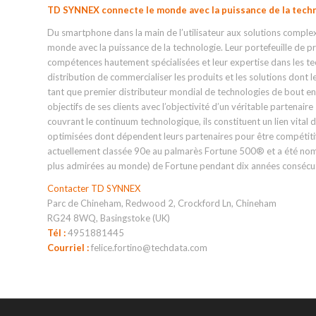
TD SYNNEX connecte le monde avec la puissance de la techn
Du smartphone dans la main de l’utilisateur aux solutions compl
monde avec la puissance de la technologie. Leur portefeuille de pr
compétences hautement spécialisées et leur expertise dans les t
distribution de commercialiser les produits et les solutions dont
tant que premier distributeur mondial de technologies de bout en
objectifs de ses clients avec l’objectivité d’un véritable partenai
couvrant le continuum technologique, ils constituent un lien vital d
optimisées dont dépendent leurs partenaires pour être compétitif
actuellement classée 90e au palmarès Fortune 500® et a été nom
plus admirées au monde) de Fortune pendant dix années consécut
Contacter TD SYNNEX
Parc de Chineham, Redwood 2, Crockford Ln, Chineham
RG24 8WQ, Basingstoke (UK)
Tél :
4951881445
Courriel :
felice.fortino@techdata.com