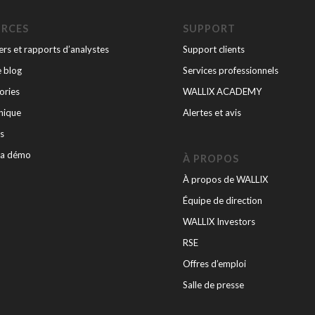
URCES
SUPPORT
rs et rapports d’analystes
Support clients
e blog
Services professionnels
ories
WALLIX ACADEMY
nique
Alertes et avis
s
la démo
À PROPOS
À propos de WALLIX
Équipe de direction
WALLIX Investors
RSE
Offres d’emploi
Salle de presse