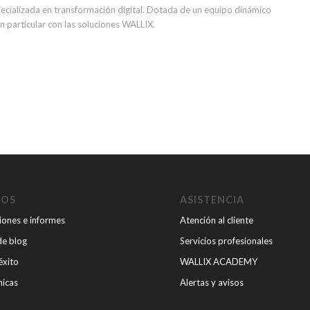
ecializada en transformación digital. Dotada de un equipo dinámico
en particular con las soluciones WALLIX.
SOS
ASISTENCIA
iones e informes
Atención al cliente
de blog
Servicios profesionales
éxito
WALLIX ACADEMY
nicas
Alertas y avisos