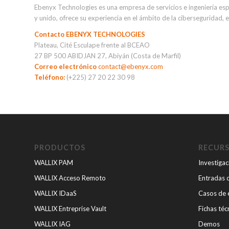
Ebenyx Technologies es una empresa de servicios e ingeniería esp
y unido, ofrece su experiencia en el ámbito de la ciberseguridad, 
Contacto EBENYX TECHNOLOGIES
Plateau, Cité Esculape frente al BCEAO
27 BP 500 ABIDJAN 27, Abiyán (Costa de Marfil)
Correo electrónico
contact@ebenyx.com
Teléfono:
(+225) 27 20 22 30 98
PRODUCTOS
RECUR
WALLIX PAM
Investigac
WALLIX Acceso Remoto
Entradas 
WALLIX IDaaS
Casos de 
WALLIX Entreprise Vault
Fichas téc
WALLIX IAG
Demos