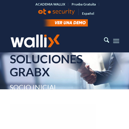
ACADEMIA WALLIX
Prueba Gratuita
Español
SOLUCIONES
GRABX
SOCIO INICIAL
SOLUCIONES GRABX