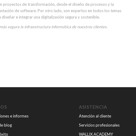
ran proyectos de transformación, desde el diseño de procesos y la
lantación de software. Por otro lado, son expertos en todos los temas
diseñar e integrar una digitalización segura y sostenible.
s segura la infraestructura informática de nuestros clientes.
SOS
ASISTENCIA
iones e informes
Atención al cliente
de blog
Servicios profesionales
éxito
WALLIX ACADEMY