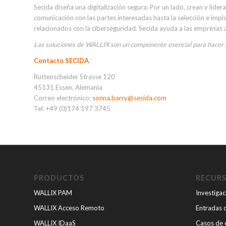
Secida diseña una digitalización segura: Por un lado, crean y lide
comunicación con las partes interesadas hasta la selección e imp
relacionados con la ciberseguridad. Secida ayuda a las empresas a 
Las soluciones de WALLIX son un componente esencial para hacer má
Contacto SECIDA
Rüttenscheider Strasse 120
45131 Essen, Alemania
Correo electrónico:
sonna.barry@secida.com
Tel: +49 (0)174 197 3745
PRODUCTOS
RECUR
WALLIX PAM
Investigac
WALLIX Acceso Remoto
Entradas 
WALLIX IDaaS
Casos de 