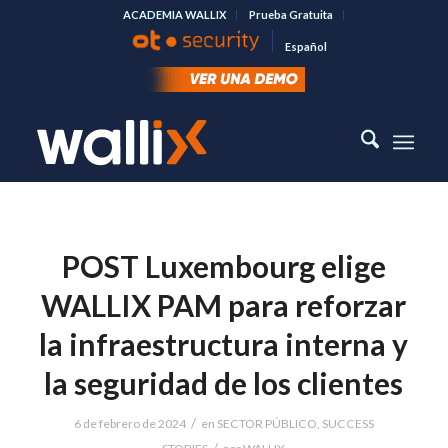
ACADEMIA WALLIX
Prueba Gratuita
Español
POST Luxembourg elige
WALLIX PAM para reforzar
la infraestructura interna y
la seguridad de los clientes
/
6 de febrero de 2024
en
SECTOR PÚBLICO
,
SUCCESS
/