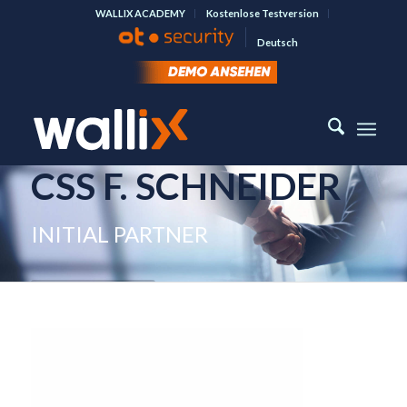
WALLIX ACADEMY
Kostenlose Testversion
Deutsch
CSS F. SCHNEIDER
INITIAL PARTNER
CSS F. SCHNEIDER