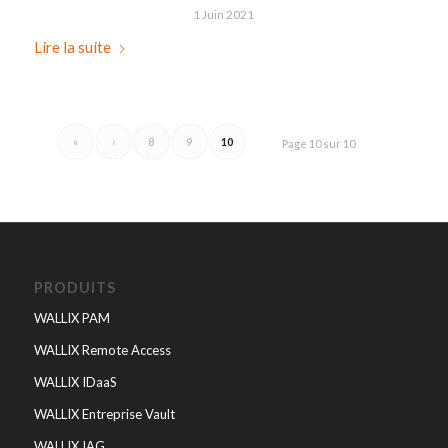
1 Juin 2021
Lire la suite
«
‹
8
9
10
Page 10 sur 10
PRODUITS
WALLIX PAM
WALLIX Remote Access
WALLIX IDaaS
WALLIX Entreprise Vault
WALLIX IAG