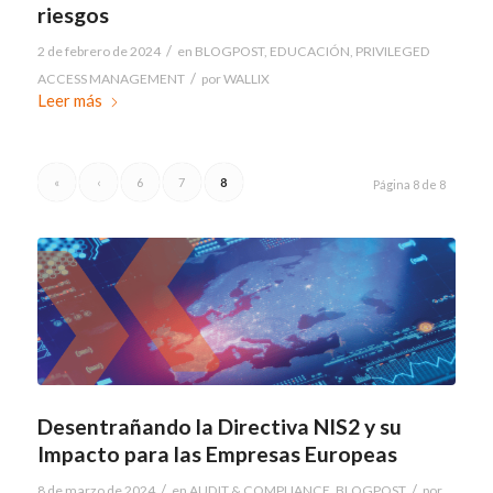
riesgos
/
2 de febrero de 2024
en
BLOGPOST
,
EDUCACIÓN
,
PRIVILEGED
/
ACCESS MANAGEMENT
por
WALLIX
Leer más
«
‹
6
7
8
Página 8 de 8
Desentrañando la Directiva NIS2 y su
Impacto para las Empresas Europeas
/
/
8 de marzo de 2024
en
AUDIT & COMPLIANCE
,
BLOGPOST
por