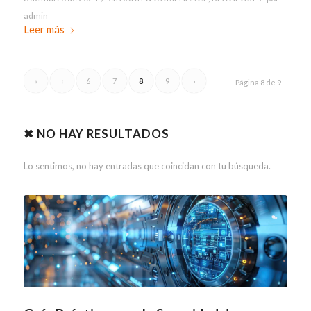
admin
Leer más
«
‹
6
7
8
9
›
Página 8 de 9
✖ NO HAY RESULTADOS
Lo sentimos, no hay entradas que coincidan con tu búsqueda.