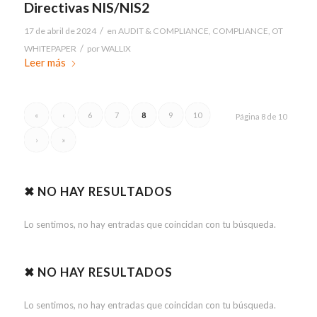
Directivas NIS/NIS2
/
17 de abril de 2024
en
AUDIT & COMPLIANCE
,
COMPLIANCE
,
OT
/
WHITEPAPER
por
WALLIX
Leer más
«
‹
6
7
8
9
10
Página 8 de 10
›
»
✖ NO HAY RESULTADOS
Lo sentimos, no hay entradas que coincidan con tu búsqueda.
✖ NO HAY RESULTADOS
Lo sentimos, no hay entradas que coincidan con tu búsqueda.