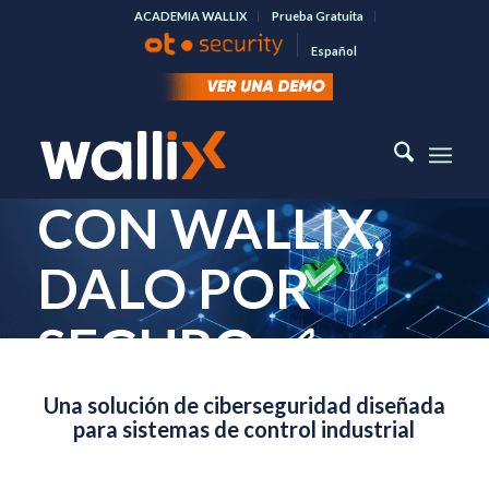
ACADEMIA WALLIX
Prueba Gratuita
Español
CON WALLIX,
DALO POR
SEGURO ✅
Una solución de ciberseguridad diseñada
Protegemos tus sistemas más críticos
para sistemas de control industrial
gestionando y asegurando el acceso
remoto y privilegiado