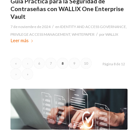
Guía Práctica para la Seguridad de
Contraseñas con WALLIX One Enterprise
Vault
/
7 de noviembre de 2024
en
IDENTITY AND ACCESS GOVERNANCE
,
/
PRIVILEGE ACCESS MANAGEMENT
,
WHITEPAPER
por
WALLIX
Leer más
«
‹
6
7
8
9
10
Página 8 de 12
›
»